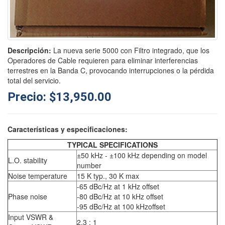
Descripción:
La nueva serie 5000 con Filtro integrado, que los
Operadores de Cable requieren para eliminar interferencias
terrestres en la Banda C, provocando interrupciones o la pérdida
total del servicio.
Precio: $13,950.00
Características y especificaciones:
TYPICAL SPECIFICATIONS
±50 kHz - ±100 kHz depending on model
L.O. stability
number
Noise temperature
15 K typ., 30 K max
-65 dBc/Hz at 1 kHz offset
Phase noise
-80 dBc/Hz at 10 kHz offset
-95 dBc/Hz at 100 kHzoffset
Input VSWR &
2.3 : 1