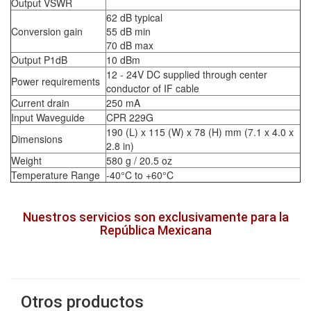
Output VSWR
62 dB typical
Conversion gain
55 dB min
70 dB max
Output P1dB
10 dBm
12 - 24V DC supplied through center
Power requirements
conductor of IF cable
Current drain
250 mA
Input Waveguide
CPR 229G
190 (L) x 115 (W) x 78 (H) mm (7.1 x 4.0 x
Dimensions
2.8 in)
Weight
580 g / 20.5 oz
Temperature Range
-40°C to +60°C
Nuestros servicios son exclusivamente para la
República Mexicana
Otros productos