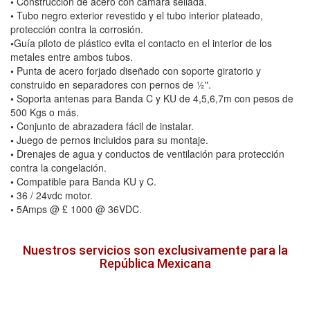
•
Construcción de acero con cámara sellada.
•
Tubo negro exterior revestido y el tubo interior plateado,
protección contra la corrosión.
•
Guía piloto de plástico evita el contacto en el interior de los
metales entre ambos tubos.
•
Punta de acero forjado diseñado con soporte giratorio y
construido en separadores con pernos de ½".
•
Soporta antenas para Banda C y KU de 4,5,6,7m con pesos de
500 Kgs o más.
•
Conjunto de abrazadera fácil de instalar.
•
Juego de pernos incluidos para su montaje.
•
Drenajes de agua y conductos de ventilación para protección
contra la congelación.
•
Compatible para Banda KU y C.
•
36 / 24vdc motor.
•
5Amps @ £ 1000 @ 36VDC.
Nuestros servicios son exclusivamente para la
República Mexicana