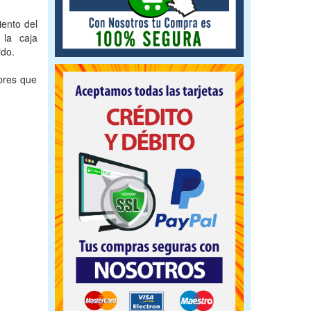
iento del
 la caja
ido.
bres que