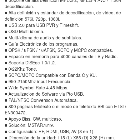
decodificación.
■ Alta definición y estándar de decodificación, de vídeo, de
definición 576i, 720p, 1080i.
■ USB 2.0 para USB PVR y Timeshift.
■ OSD Multi-idioma.
■ Multi-idioma de audio y de subtítulos.
■ Guía Electrónica de los programas.
■ QPSK / 8PSK / 16APSK, SCPC y MCPC compatibles.
■ Espacio en memoria para 4000 canales de TV y Radio.
■ Soporta DiSEqc 1.0/1.2.
■ 0/22Khz Tone.
■ SCPC/MCPC Compatible con Banda C y KU.
■ 950-2150Mhz input Frecuencia.
■ Wide Symbol Rate 4.45 Mbps.
■ Actualizacion de Sofware via Pto USB.
■ PAL/NTSC Conversion Automática.
■ 800 páginas teletexto o el modo de teletexto VBI con ETSI /
EN300472.
■ Apoyo Biss, CW, multicaso.
■ Solución: MSTAR7819.
■ Configuración: RF, HDMI, USB, AV (3 en 1).
■ Dimensión de la unidad: 115 (L) X85 (D) X28 (H) mm.