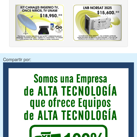
‹
›
Compartir por: