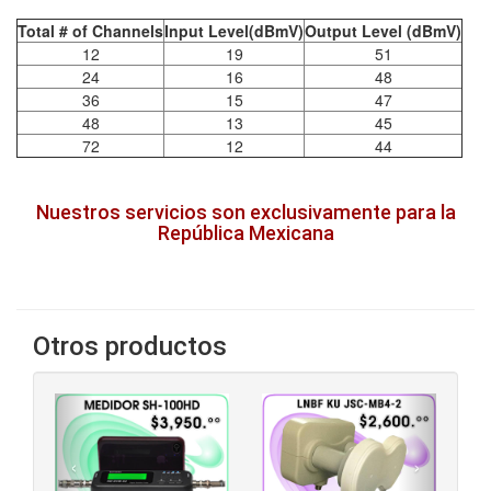
Total # of Channels
Input Level(dBmV)
Output Level (dBmV)
12
19
51
24
16
48
36
15
47
48
13
45
72
12
44
Nuestros servicios son exclusivamente para la
República Mexicana
Otros productos
‹
›