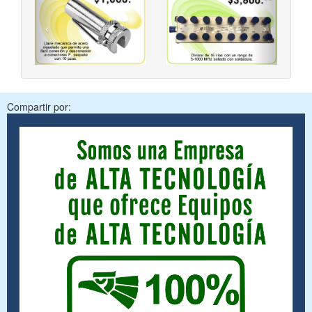
‹
›
Compartir por: