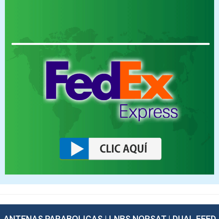
ANTENAS PARABOLICAS | LNBS NORSAT | DUAL FEED