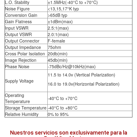
L.O. Stability
±1.5MHz(-40°C to +70°C)
Noise Figure
<13,15,17°K typ
Conversion Gain
>65dB typ
Gain Flatness
±1dBm(max)
Input VSWR
2.5:1(max)
Output VSWR
2.0:1(max)
Output Connector
F-female
Output Impedance
75ohm
Cross Polar Isolation
20db(min)
Image Rejection
45db(min)
Phase Noise
-75dBc/Hz@10kHz(max)
11.5 to 14.0v (Vertical Polarization)
Supply Voltage
16.0 to 19.0v(Horizontal Polarization)
Operating
-40°C to +70°C
Temperature
Storage Temperature
-40°C to +80°C
Relative Humidity
0% to 95%
Nuestros servicios son exclusivamente para la