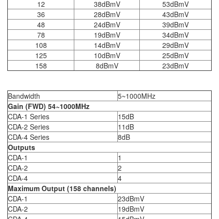
12
38dBmV
53dBmV
36
28dBmV
43dBmV
48
24dBmV
39dBmV
78
19dBmV
34dBmV
108
14dBmV
29dBmV
125
10dBmV
25dBmV
158
8dBmV
23dBmV
Bandwidth
5~1000MHz
Gain (FWD) 54~1000MHz
CDA-1 Series
15dB
CDA-2 Series
11dB
CDA-4 Series
8dB
Outputs
CDA-1
1
CDA-2
2
CDA-4
4
Maximum Output (158 channels)
CDA-1
23dBmV
CDA-2
19dBmV
CDA-4
15dBmV