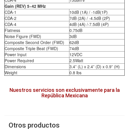
Gain (REV) 5~42 MHz
CDA-1
10dB (1A) / -1dB(1P)
CDA-2
7dB (2A) / -4.5dB (2P)
CDA-4
4dB (4A) /-7.5dB (4P)
Flatness
0.75dB
Noise Figure (FWD)
3dB
Composite Second Order (FWD)
62dB
Composite Triple Beat (FWD)
74dB
Power Input
12VDC
Power Required
2.5Watt
Dimensions
3.4” (L) x 2.4” (D) x 0.9” (H)
Weight
0.8 lbs
Nuestros servicios son exclusivamente para la
República Mexicana
Otros productos