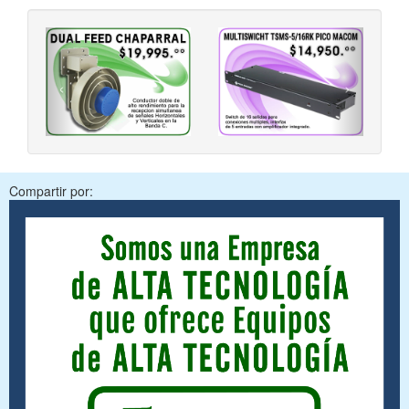
‹
›
Compartir por: