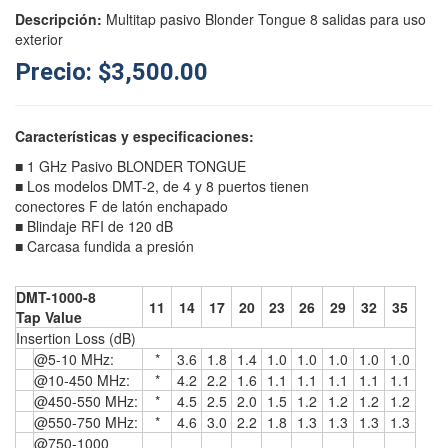
Descripción:
Multitap pasivo Blonder Tongue 8 salidas para uso
exterior
Precio: $3,500.00
Características y especificaciones:
■ 1 GHz Pasivo BLONDER TONGUE
■ Los modelos DMT-2, de 4 y 8 puertos tienen
conectores F de latón enchapado
■ Blindaje RFI de 120 dB
■ Carcasa fundida a presión
DMT-1000-8
11
14
17
20
23
26
29
32
35
Tap Value
Insertion Loss (dB)
@5-10 MHz:
*
3.6
1.8
1.4
1.0
1.0
1.0
1.0
1.0
@10-450 MHz:
*
4.2
2.2
1.6
1.1
1.1
1.1
1.1
1.1
@450-550 MHz:
*
4.5
2.5
2.0
1.5
1.2
1.2
1.2
1.2
@550-750 MHz:
*
4.6
3.0
2.2
1.8
1.3
1.3
1.3
1.3
@750-1000