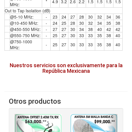
*
4.9
3.2
2.6
2.2
1.5
1.5
1.5
1.5
MHz:
Out to Tap Isolation (dB)
@5-10 MHz:
-
23
24
27
28
30
32
34
36
@10-450 MHz:
-
24
25
28
30
32
34
35
38
@450-550 MHz:
-
27
27
30
34
38
40
42
42
@550-750 MHz:
-
25
27
30
33
33
35
38
40
@750-1000
-
25
27
30
33
33
35
38
40
MHz:
Nuestros servicios son exclusivamente para la
República Mexicana
Otros productos